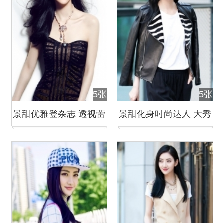
5张
5张
景甜优雅登杂志 透视蕾
景甜化身时尚达人 大秀
丝秀美背
性感小蛮腰