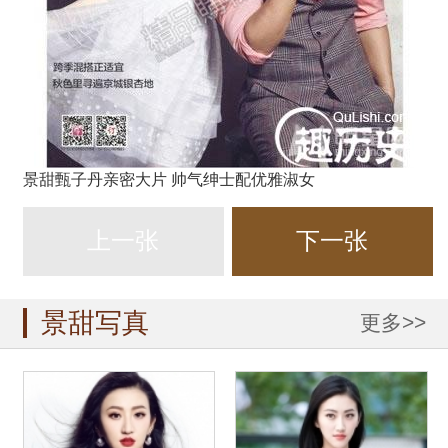
景甜甄子丹亲密大片 帅气绅士配优雅淑女
上一张
下一张
景甜写真
更多>>