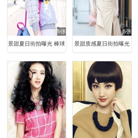
5张
5张
景甜夏日街拍曝光 棒球
景甜质感夏日街拍曝光
衫秀性感美腿
橘色高跟鞋惹眼抢镜