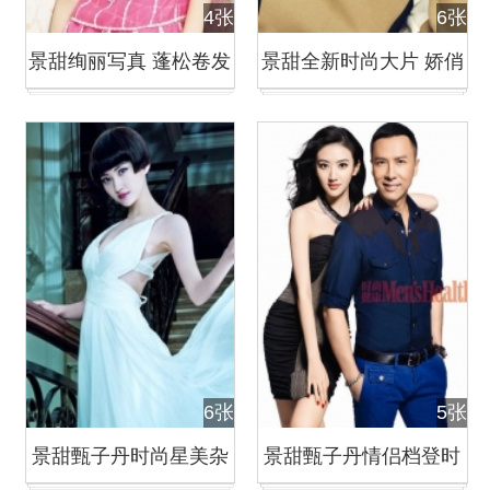
4张
6张
景甜绚丽写真 蓬松卷发
景甜全新时尚大片 娇俏
演绎初夏迷情
短发妩媚干练
6张
5张
景甜甄子丹时尚星美杂
景甜甄子丹情侣档登时