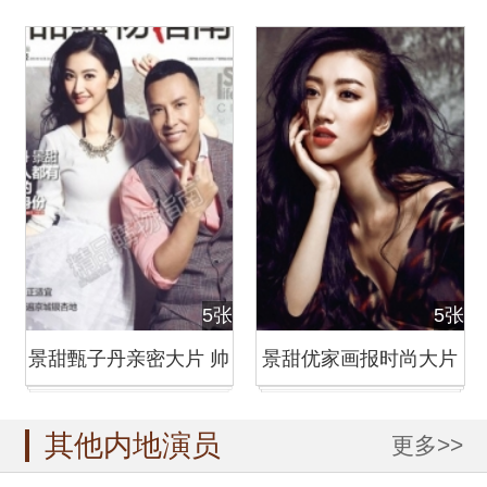
志大片 男俊女美
尚健康杂志封面
5张
5张
景甜甄子丹亲密大片 帅
景甜优家画报时尚大片
气绅士配优雅淑女
诠释复古式性感
其他内地演员
更多>>