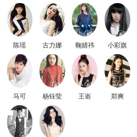
陈瑶
古力娜
鞠婧祎
小彩旗
扎
马可
杨钰莹
王嵛
郑爽