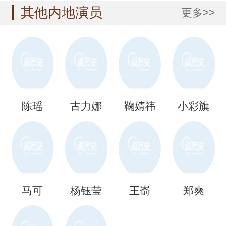
其他内地演员
更多>>
陈瑶
古力娜
鞠婧祎
小彩旗
扎
马可
杨钰莹
王嵛
郑爽