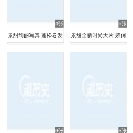
4张
6张
景甜绚丽写真 蓬松卷发
景甜全新时尚大片 娇俏
演绎初夏迷情
短发妩媚干练
6张
5张