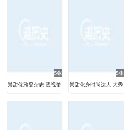
5张
5张
景甜优雅登杂志 透视蕾
景甜化身时尚达人 大秀
丝秀美背
性感小蛮腰