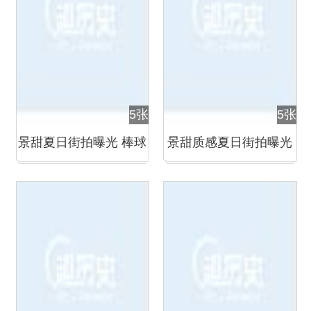
5张
5张
景甜夏日街拍曝光 棒球
景甜质感夏日街拍曝光
衫秀性感美腿
橘色高跟鞋惹眼抢镜