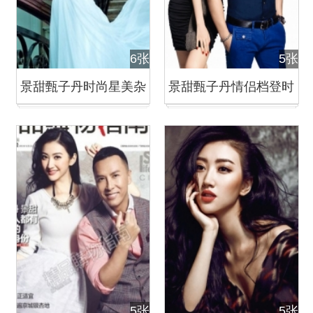
6张
5张
景甜甄子丹时尚星美杂
景甜甄子丹情侣档登时
志大片 男俊女美
尚健康杂志封面
5张
5张