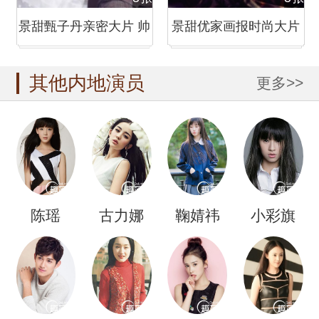
景甜甄子丹亲密大片 帅
景甜优家画报时尚大片
气绅士配优雅淑女
诠释复古式性感
其他内地演员
更多>>
陈瑶
古力娜
鞠婧祎
小彩旗
扎