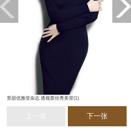
景甜优雅登杂志 透视蕾丝秀美背(1)
上一张
下一张