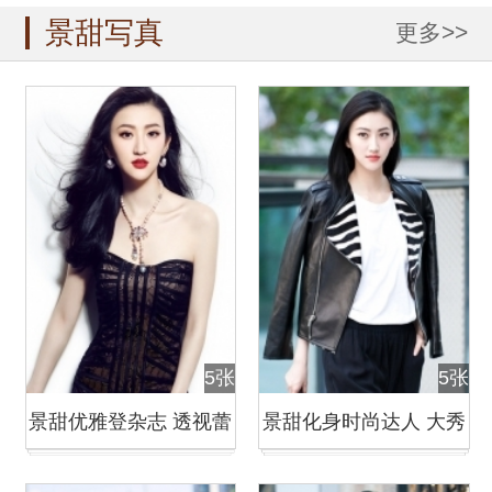
景甜写真
更多>>
5张
5张
景甜优雅登杂志 透视蕾
景甜化身时尚达人 大秀
丝秀美背
性感小蛮腰