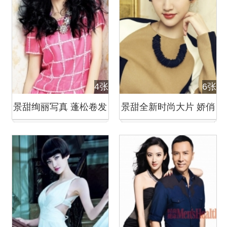
4张
6张
景甜绚丽写真 蓬松卷发
景甜全新时尚大片 娇俏
演绎初夏迷情
短发妩媚干练