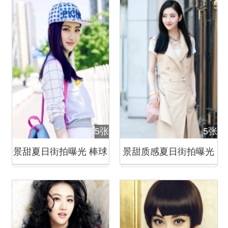
5张
5张
景甜夏日街拍曝光 棒球
景甜质感夏日街拍曝光
衫秀性感美腿
橘色高跟鞋惹眼抢镜