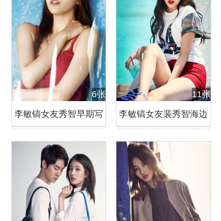
6张
11张
李敏镐女友秀智早期写
李敏镐女友裴秀智海边
真曝光 国民初恋清纯可
清凉写真 活泼少女青春
爱
无敌