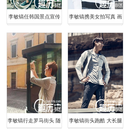
4张
8张
李敏镐任韩国景点宣传
李敏镐携美女拍写真 画
大使 带粉丝游古迹
风清新养眼
4张
8张
李敏镐行走罗马街头 随
李敏镐街头跑酷 大长腿