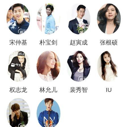
宋仲基
朴宝剑
赵寅成
张根硕
权志龙
林允儿
裴秀智
IU