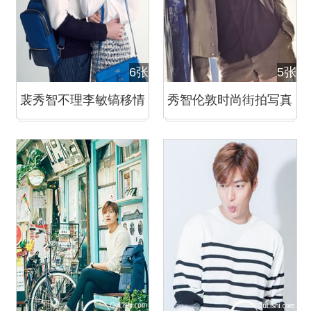
6张
5张
裴秀智不理李敏镐移情
秀智伦敦时尚街拍写真
柳演锡 暧昧亲密拍写真
与李敏镐在拍摄地约会