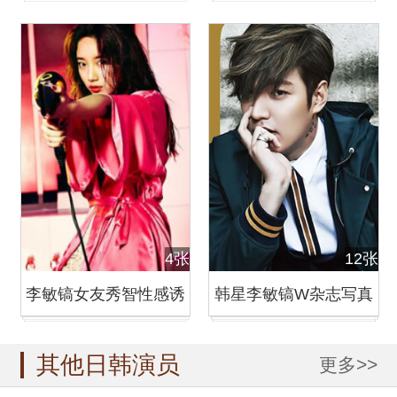
性自拍帅气逼人
实力撩妹
4张
12张
李敏镐女友秀智性感诱
韩星李敏镐W杂志写真
惑写真 吊带露雪白肌肤
忧郁眼神尽显沧桑
其他日韩演员
更多>>