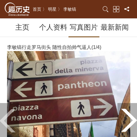
首页 〉
明星 〉
李敏镐
主页
个人资料
写真图片
最新新闻
李敏镐行走罗马街头 随性自拍帅气逼人(1/4)