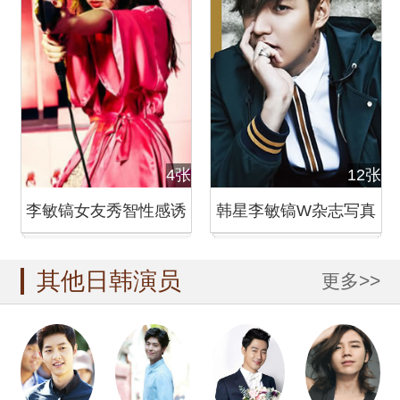
4张
12张
李敏镐女友秀智性感诱
韩星李敏镐W杂志写真
惑写真 吊带露雪白肌肤
忧郁眼神尽显沧桑
其他日韩演员
更多>>