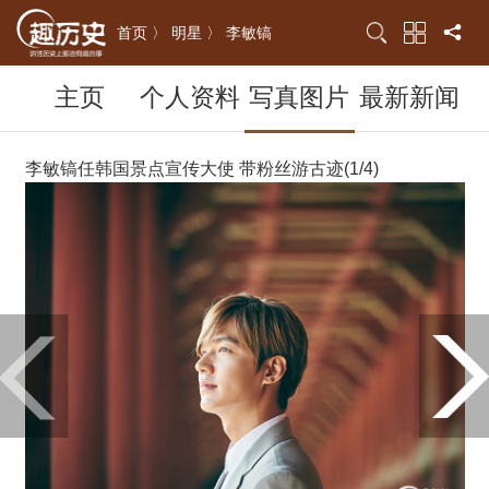
首页 〉
明星 〉
李敏镐
主页
个人资料
写真图片
最新新闻
李敏镐任韩国景点宣传大使 带粉丝游古迹(1/4)