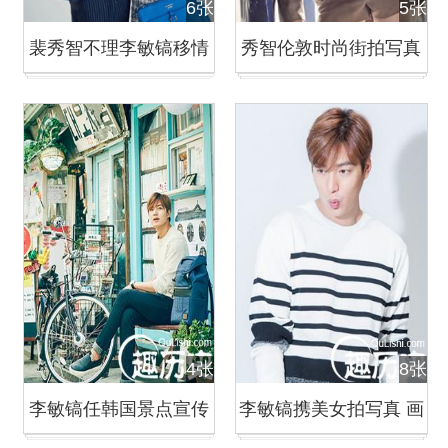
6张
5张
裴秀智不理李敏镐移情
秀智伦敦时尚街拍写真
柳演锡 暧昧亲密拍写真
与李敏镐在拍摄地约会
4张
8张
李敏镐任韩国景点宣传
李敏镐携美女拍写真 画