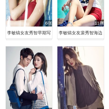
6张
11张
李敏镐女友秀智早期写
李敏镐女友裴秀智海边
真曝光 国民初恋清纯可
清凉写真 活泼少女青春
爱
无敌