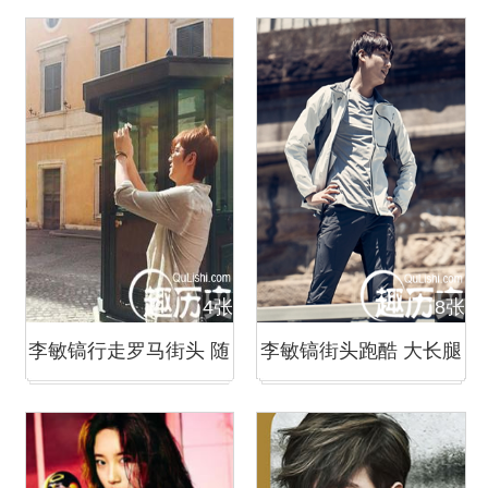
大使 带粉丝游古迹
风清新养眼
4张
8张
李敏镐行走罗马街头 随
李敏镐街头跑酷 大长腿
性自拍帅气逼人
实力撩妹