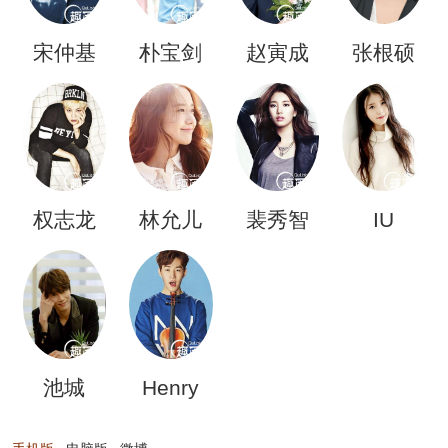
宋仲基
朴宝剑
赵寅成
张根硕
权志龙
林允儿
裴秀智
IU
池城
Henry