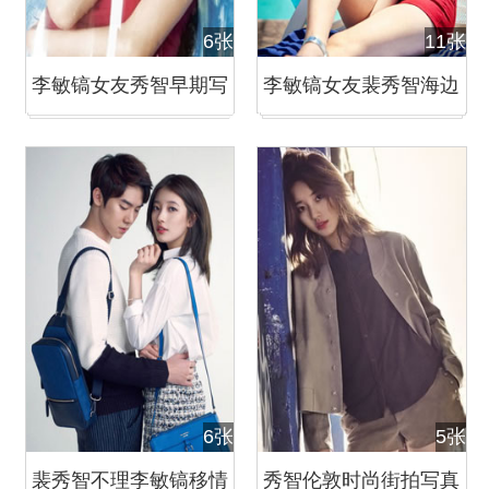
6张
11张
李敏镐女友秀智早期写
李敏镐女友裴秀智海边
真曝光 国民初恋清纯可
清凉写真 活泼少女青春
爱
无敌
6张
5张
裴秀智不理李敏镐移情
秀智伦敦时尚街拍写真