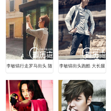
4张
8张
李敏镐行走罗马街头 随
李敏镐街头跑酷 大长腿
性自拍帅气逼人
实力撩妹