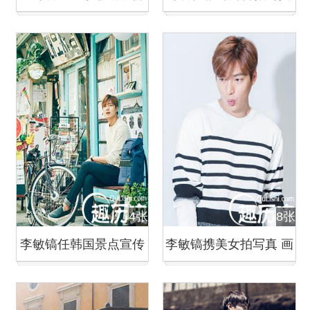
柳演锡 暧昧亲密拍写真
与李敏镐在拍摄地约会
4张
8张
李敏镐任韩国景点宣传
李敏镐携美女拍写真 画
大使 带粉丝游古迹
风清新养眼