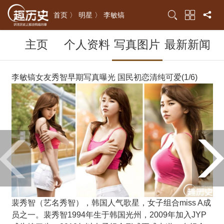
首页 〉
明星 〉
李敏镐
主页
个人资料
写真图片
最新新闻
李敏镐女友秀智早期写真曝光 国民初恋清纯可爱(1/6)
裴秀智（艺名秀智），韩国人气歌星，女子组合miss A成
员之一。裴秀智1994年生于韩国光州，2009年加入JYP