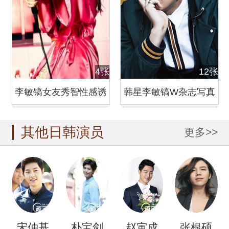
4张
12张
李敏镐女友秀智性感诱
韩星李敏镐W杂志写真
惑写真 吊带露雪白肌肤
忧郁眼神尽显沧桑
其他日韩演员
更多>>
宋仲基
朴宝剑
赵寅成
张根硕