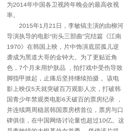
为2014年中国各卫视跨年晚会的最高收视
率。
2015年1月21日，李敏镐主演的由柳河
导演执导的电影“街头三部曲”完结篇《江南
1970》在韩国上映，片中饰演底层孤儿逆
袭成为黑道大哥的金钟大。为了更贴近角
色，7个月未用护肤品 ，拍打戏中受伤导致
脚指甲掀起，止痛后坚持继续拍摄 。该电
影上映仅5天就突破百万观影人次，打破韩
国青少年禁观类电影6天破百的票房纪录 ，
并连续两周稳居韩国票房榜首位，票房与口
碑俱佳，在中国网络讨论量也超过10亿。这
是李敏镐的大银幕处女首秀 ，凭借该片提