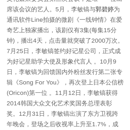
席该会议的艺人。5月，李敏镐与
郭碧婷
为
通讯软件Line拍摄的微剧《一线钟情》在爱
奇艺上独家播出，该剧仅有3集(每集15分
钟)，播出4天，点击量就突破了2000万次。
7月25日，李敏镐签约好记星公司，正式成
为好记星助学大使及形象代言人 。10月9
日，李敏镐为回馈国内外粉丝发行第二张专
辑《Song For You》，再次登上日本公信榜
(Oricon)第一位 。11月12日，李敏镐获得
2014韩国大众文化艺术奖国务总理表彰
奖。12月31日，李敏镐出演了东方卫视跨
年晚会，登场之后收视率上升至1.7%，成