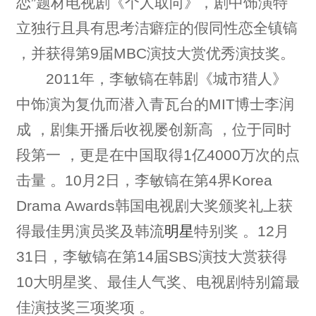
恋”题材电视剧《个人取向》，剧中饰演特
立独行且具有思考洁癖症的假同性恋全镇镐
，并获得第9届MBC演技大赏优秀演技奖。
2011年，李敏镐在韩剧《城市猎人》
中饰演为复仇而潜入青瓦台的MIT博士李润
成 ，剧集开播后收视屡创新高 ，位于同时
段第一 ，更是在中国取得1亿4000万次的点
击量 。10月2日，李敏镐在第4界Korea
Drama Awards韩国电视剧大奖颁奖礼上获
得最佳男演员奖及韩流
明星
特别奖 。12月
31日，李敏镐在第14届SBS演技大赏获得
10大明星奖、最佳人气奖、电视剧特别篇最
佳演技奖三项奖项 。