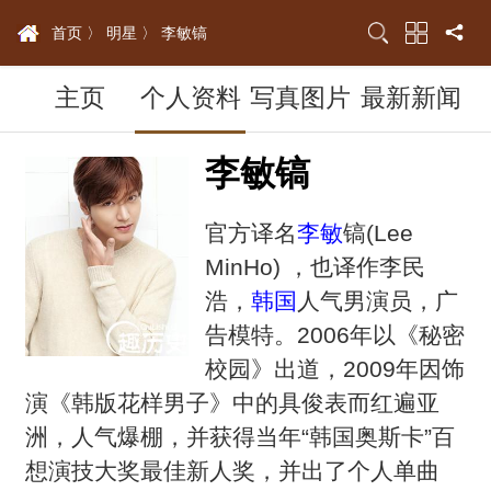
首页 〉
明星 〉
李敏镐
主页
个人资料
写真图片
最新新闻
李敏镐
官方译名
李敏
镐(Lee
MinHo) ，也译作李民
浩，
韩国
人气男演员，广
告模特。2006年以《秘密
校园》出道，2009年因饰
演《韩版花样男子》中的具俊表而红遍亚
洲，人气爆棚，并获得当年“韩国奥斯卡”百
想演技大奖最佳新人奖，并出了个人单曲