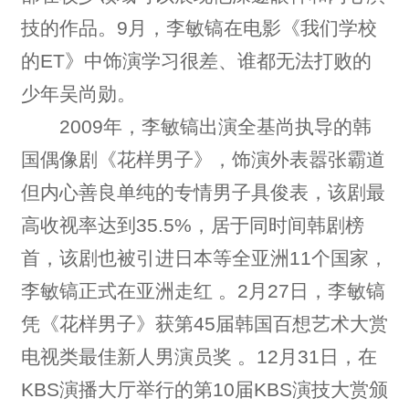
技的作品。9月，李敏镐在电影《我们学校
的ET》中饰演学习很差、谁都无法打败的
少年吴尚勋。
2009年，李敏镐出演全基尚执导的韩
国偶像剧《花样男子》，饰演外表嚣张霸道
但内心善良单纯的专情男子具俊表，该剧最
高收视率达到35.5%，居于同时间韩剧榜
首，该剧也被引进日本等全亚洲11个国家，
李敏镐正式在亚洲走红 。2月27日，李敏镐
凭《花样男子》获第45届韩国百想艺术大赏
电视类最佳新人男演员奖 。12月31日，在
KBS演播大厅举行的第10届KBS演技大赏颁