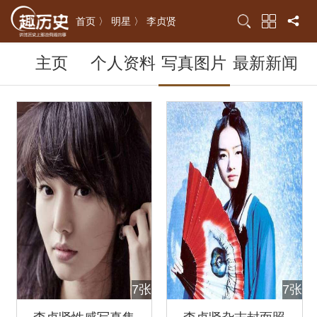
首页 〉
明星 〉
李贞贤
主页
个人资料
写真图片
最新新闻
7张
7张