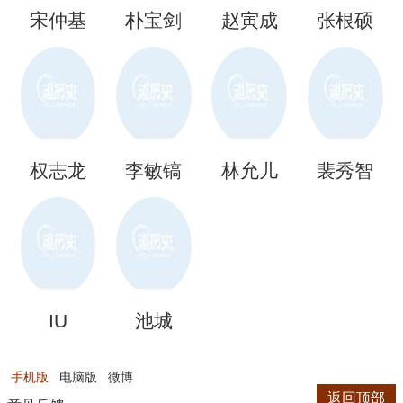
宋仲基
朴宝剑
赵寅成
张根硕
权志龙
李敏镐
林允儿
裴秀智
IU
池城
手机版
电脑版
微博
返回顶部