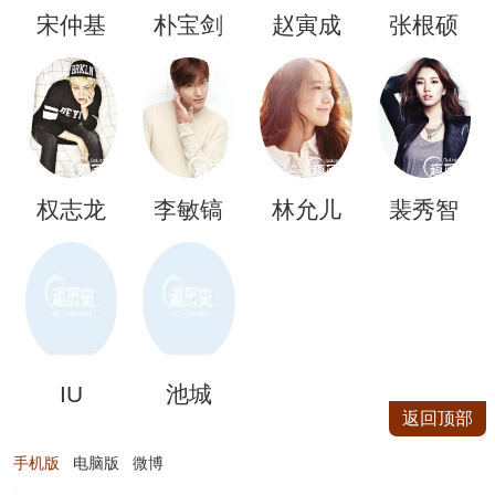
宋仲基
朴宝剑
赵寅成
张根硕
权志龙
李敏镐
林允儿
裴秀智
IU
池城
返回顶部
手机版
电脑版
微博