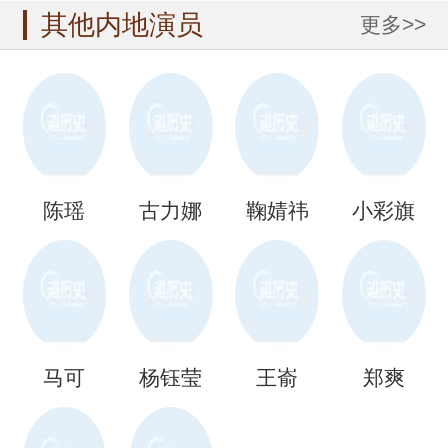
其他内地演员
更多>>
陈瑶
古力娜
鞠婧祎
小彩旗
扎
马可
杨钰莹
王嵛
郑爽