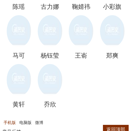
陈瑶
古力娜
鞠婧祎
小彩旗
扎
马可
杨钰莹
王嵛
郑爽
黄轩
乔欣
手机版
电脑版
微博
返回顶部