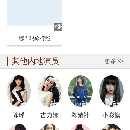
7张
娜吉玛旅行照
其他内地演员
更多>>
陈瑶
古力娜
鞠婧祎
小彩旗