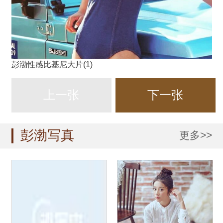
彭渤性感比基尼大片(1)
上一张
下一张
彭渤写真
更多>>