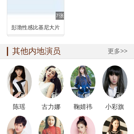
7张
彭渤性感比基尼大片
其他内地演员
更多>>
陈瑶
古力娜
鞠婧祎
小彩旗
扎