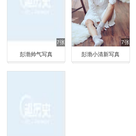
7张
7张
彭渤帅气写真
彭渤小清新写真