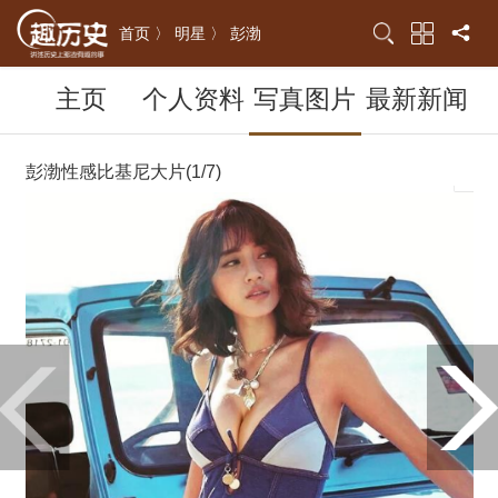
首页 〉
明星 〉
彭渤
主页
个人资料
写真图片
最新新闻
彭渤性感比基尼大片(1/7)