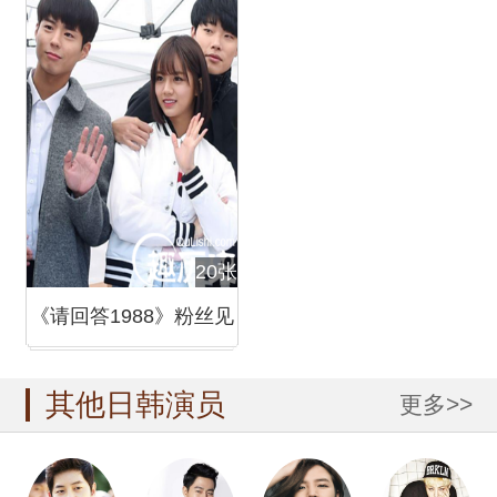
成声
20张
《请回答1988》粉丝见
面会 惠利朴宝剑齐现身
其他日韩演员
更多>>
【组图】