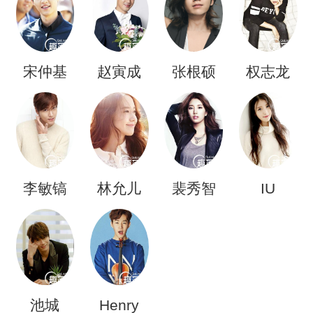
宋仲基
赵寅成
张根硕
权志龙
李敏镐
林允儿
裴秀智
IU
池城
Henry