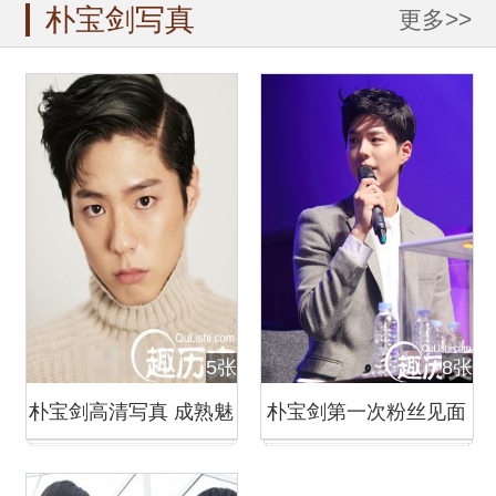
朴宝剑写真
更多>>
5张
8张
朴宝剑高清写真 成熟魅
朴宝剑第一次粉丝见面
力尽显发【组图】
会现场图片 因激动泣不