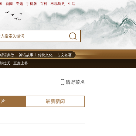
国
-
新闻
-
专题
-
手机版
-
百科
-
再现历史
-
生活
-
成语典故
神话故事
传统文化
古文名著
那拉氏
五虎上将
清野菜名
图片
最新新闻