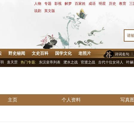
人物
-
专题
-
影视
-
解梦
-
百家姓
-
成语
-
明星
-
历史
-
教育
-
三
说剧
-
英文版
云
野史秘闻
文史百科
国学文化
老照片
诗词名句
关羽
袁天罡
热门专题:
东汉皇帝列表
淝水之战
官渡之战
古代十位女诗人
叶赫
主页
个人资料
写真