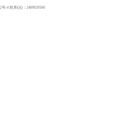
2号-4
联系QQ：2409929560