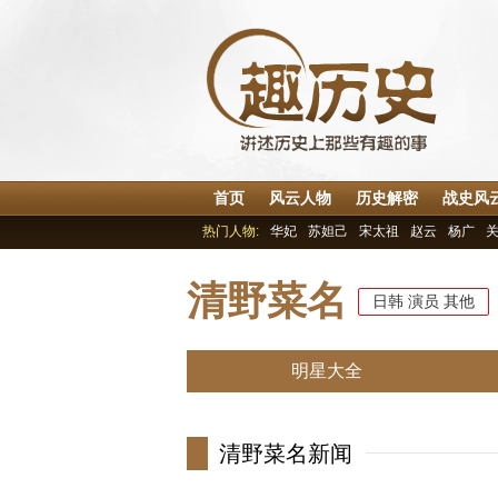
首页
风云人物
历史解密
战史风
热门人物:
华妃
苏妲己
宋太祖
赵云
杨广
清野菜名
日韩
演员
其他
明星大全
清野菜名新闻