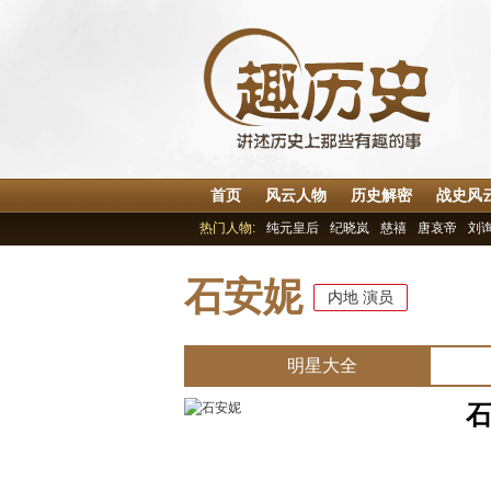
首页
风云人物
历史解密
战史风
热门人物:
纯元皇后
纪晓岚
慈禧
唐哀帝
刘
石安妮
内地
演员
明星大全
中
外