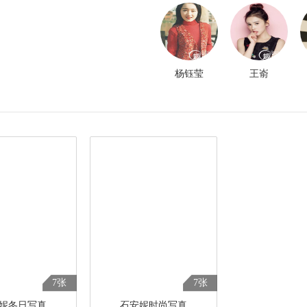
杨钰莹
王嵛
7张
7张
妮冬日写真
石安妮时尚写真