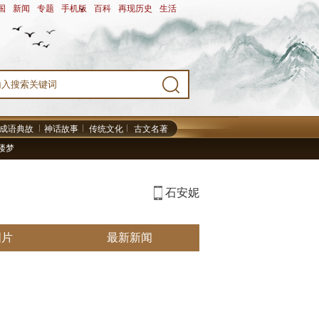
国
-
新闻
-
专题
-
手机版
-
百科
-
再现历史
-
生活
-
成语典故
神话故事
传统文化
古文名著
楼梦
石安妮
图片
最新新闻