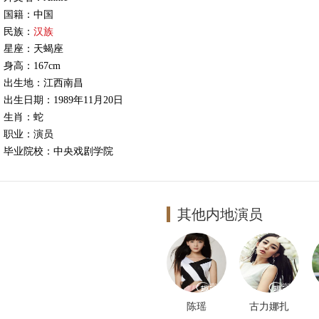
籍：中国
民族：
汉族
座：天蝎座
高：167cm
生地：江西南昌
生日期：1989年11月20日
肖：蛇
业：演员
业院校：中央戏剧学院
视作品：杉杉来了夺宝传奇青春集结号
多资料
其他内地演员
陈瑶
古力娜扎