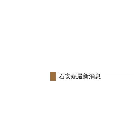
国
星
身
出
出
生
职
毕
影
石安妮最新消息
更