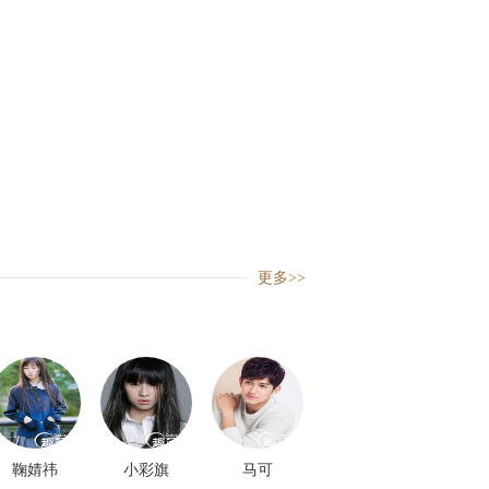
更多>>
鞠婧祎
小彩旗
马可