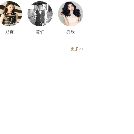
郑爽
黄轩
乔欣
更多>>