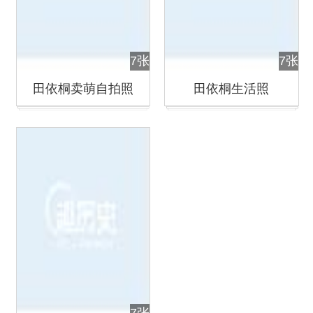
7张
7张
田依桐卖萌自拍照
田依桐生活照