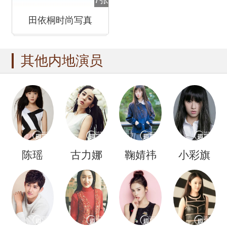
7张
田依桐时尚写真
其他内地演员
陈瑶
古力娜
鞠婧祎
小彩旗
扎