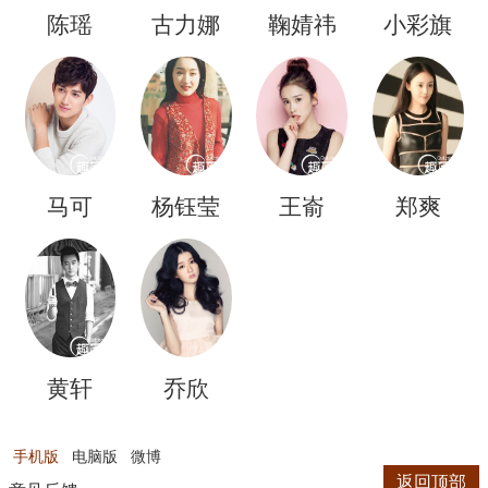
陈瑶
古力娜
鞠婧祎
小彩旗
扎
马可
杨钰莹
王嵛
郑爽
黄轩
乔欣
手机版
电脑版
微博
返回顶部