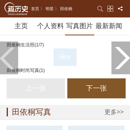
首页 〉
明星 〉
田依桐
主页
个人资料
写真图片
最新新闻
田依桐生活照(1/7)
田依桐时尚写真(1)
上一张
下一张
田依桐写真
更多>>