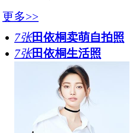
更多>>
7张
田依桐卖萌自拍照
7张
田依桐生活照