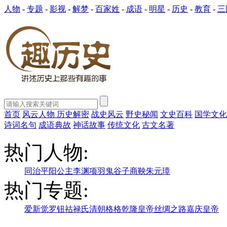
人物
-
专题
-
影视
-
解梦
-
百家姓
-
成语
-
明星
-
历史
-
教育
-
三
首页
风云人物
历史解密
战史风云
野史秘闻
文史百科
国学文化
诗词名句
成语典故
神话故事
传统文化
古文名著
热门人物:
同治
平阳公主
李渊
项羽
鬼谷子
商鞅
朱元璋
热门专题:
爱新觉罗
钮祜禄氏
清朝格格
乾隆皇帝
丝绸之路
嘉庆皇帝