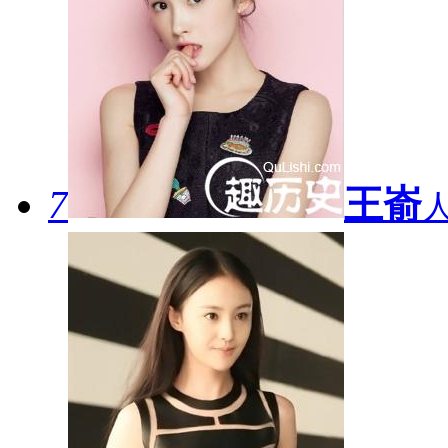
7
王嵛
人