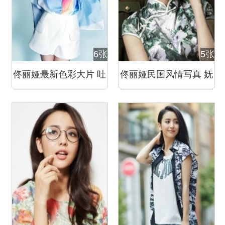
6张
5张
佟丽娅最新色彩大片 吐
佟丽娅民国风情写真 妩
舌卖萌娇俏可人
媚动人