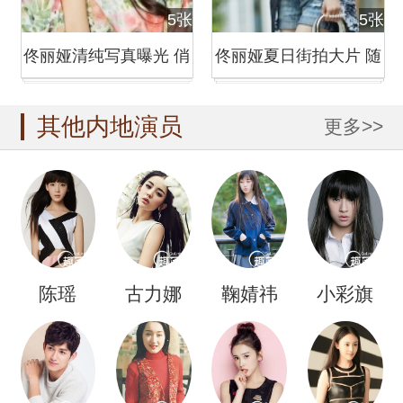
5张
5张
佟丽娅清纯写真曝光 俏
佟丽娅夏日街拍大片 随
皮卖萌
性穿搭引
其他内地演员
更多>>
陈瑶
古力娜
鞠婧祎
小彩旗
扎