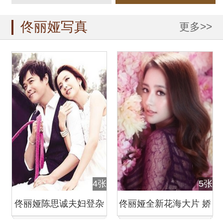
佟丽娅写真
更多>>
4张
5张
佟丽娅陈思诚夫妇登杂
佟丽娅全新花海大片 娇