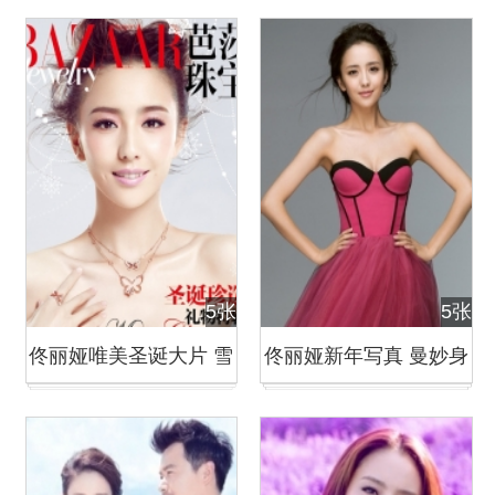
志封面
媚唯美
5张
5张
佟丽娅唯美圣诞大片 雪
佟丽娅新年写真 曼妙身
花飘逸清新梦幻
姿