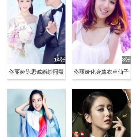
14张
8张
佟丽娅陈思诚婚纱照曝
佟丽娅化身薰衣草仙子
光
清新脱俗