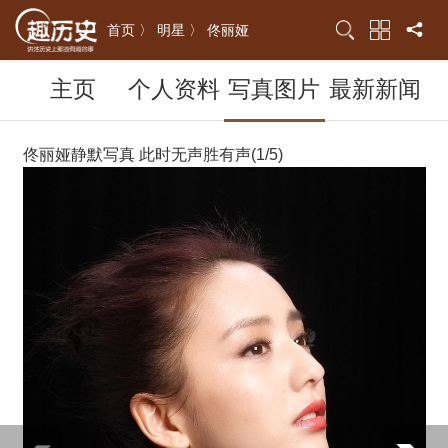
首页 〉
明星 〉
佟丽娅
主页
个人资料
写真图片
最新新闻
佟丽娅静默写真 此时无声胜有声(1/5)