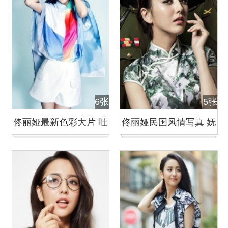
6张
5张
佟丽娅最新色彩大片 吐
佟丽娅民国风情写真 妩
舌卖萌娇俏可人
媚动人