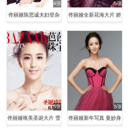
4张
5张
佟丽娅陈思诚夫妇登杂
佟丽娅全新花海大片 娇
志封面
媚唯美
5张
5张
佟丽娅唯美圣诞大片 雪
佟丽娅新年写真 曼妙身