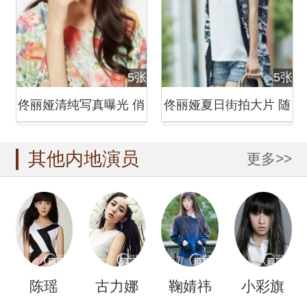
5张
5张
佟丽娅清纯写真曝光 俏
佟丽娅夏日街拍大片 随
皮卖萌
性穿搭引
其他内地演员
更多>>
陈瑶
古力娜
鞠婧祎
小彩旗