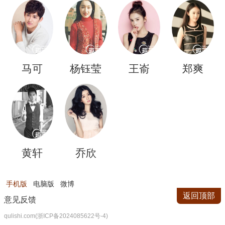
扎
马可
杨钰莹
王嵛
郑爽
黄轩
乔欣
手机版
电脑版
微博
返回顶部
意见反馈
qulishi.com(浙ICP备2024085622号-4)