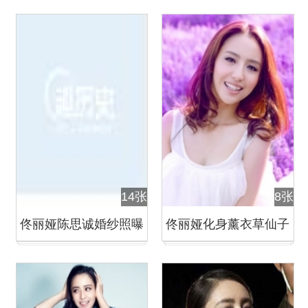
花飘逸清新梦幻
姿
14张
8张
佟丽娅陈思诚婚纱照曝
佟丽娅化身薰衣草仙子
光
清新脱俗