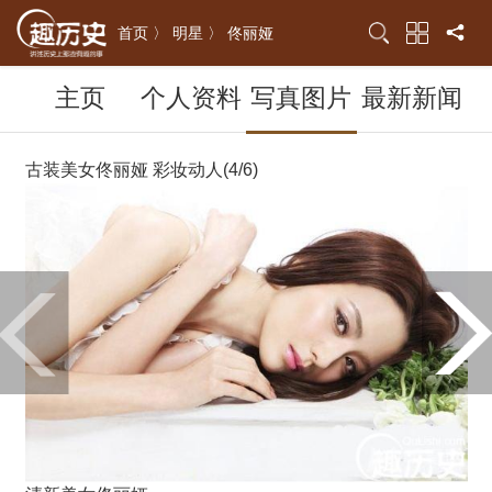
首页 〉
明星 〉
佟丽娅
主页
个人资料
写真图片
最新新闻
古装美女佟丽娅 彩妆动人(4/6)