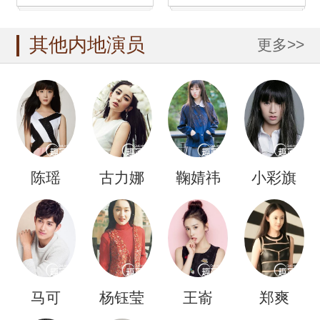
皮卖萌
性穿搭引
其他内地演员
更多>>
陈瑶
古力娜
鞠婧祎
小彩旗
扎
马可
杨钰莹
王嵛
郑爽