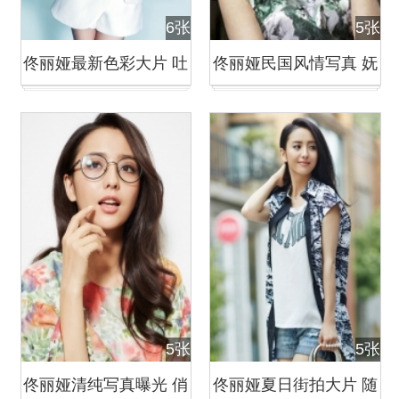
6张
5张
佟丽娅最新色彩大片 吐
佟丽娅民国风情写真 妩
舌卖萌娇俏可人
媚动人
5张
5张
佟丽娅清纯写真曝光 俏
佟丽娅夏日街拍大片 随