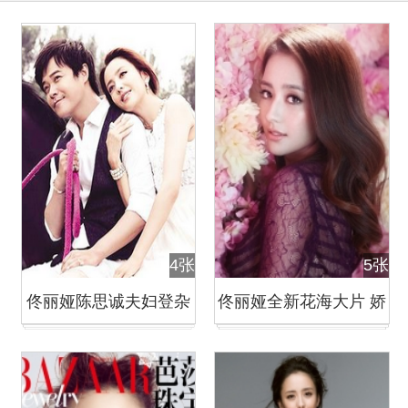
4张
5张
佟丽娅陈思诚夫妇登杂
佟丽娅全新花海大片 娇
志封面
媚唯美