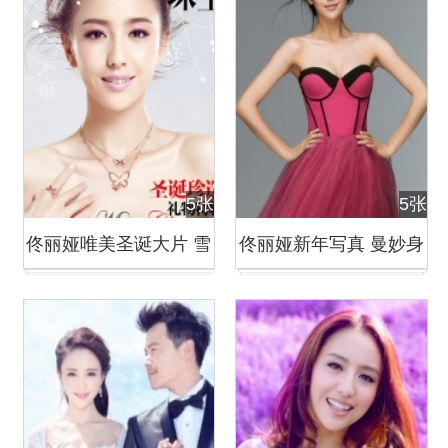
5张
5张
佟丽娅唯美圣诞大片 雪
佟丽娅新年写真 曼妙身
花飘逸清新梦幻
姿