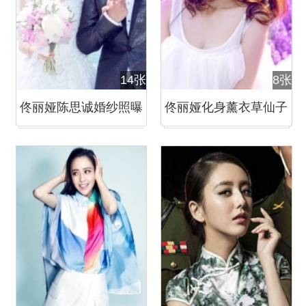
14张
8张
佟丽娅陈思诚婚纱照曝
佟丽娅化身薰衣草仙子
光
清新脱俗