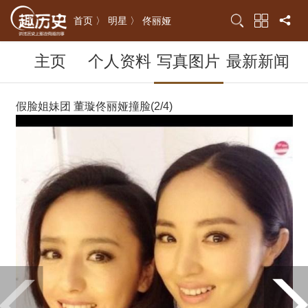
首页 〉
明星 〉
佟丽娅
主页
个人资料
写真图片
最新新闻
假脸姐妹团 董璇佟丽娅撞脸(2/4)