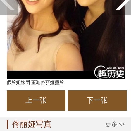
假脸姐妹团 董璇佟丽娅撞脸
上一张
下一张
佟丽娅写真
更多>>