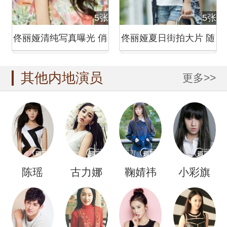
5张
5张
佟丽娅清纯写真曝光 俏
佟丽娅夏日街拍大片 随
皮卖萌
性穿搭引
其他内地演员
更多>>
陈瑶
古力娜
鞠婧祎
小彩旗
扎