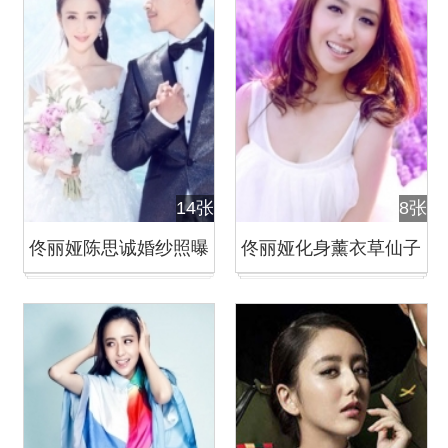
14张
8张
佟丽娅陈思诚婚纱照曝
佟丽娅化身薰衣草仙子
光
清新脱俗