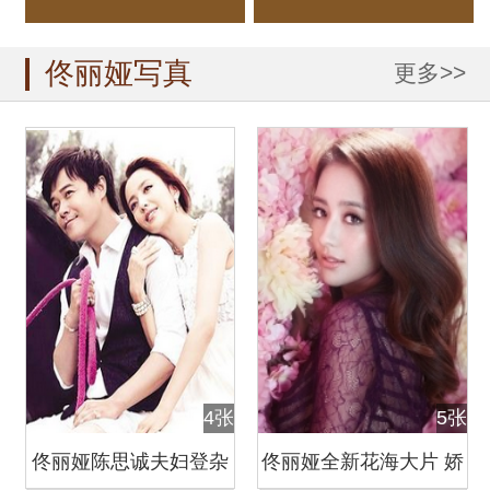
佟丽娅写真
更多>>
4张
5张
佟丽娅陈思诚夫妇登杂
佟丽娅全新花海大片 娇