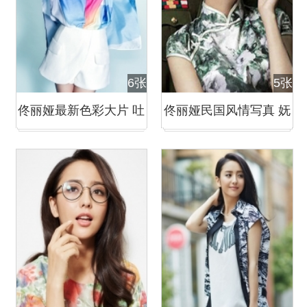
6张
5张
佟丽娅最新色彩大片 吐
佟丽娅民国风情写真 妩
舌卖萌娇俏可人
媚动人