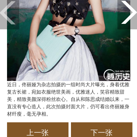
近日，佟丽娅为杂志拍摄的一组时尚大片曝光，身着优雅
复古长裙，宛如衣服绝世美画，优雅迷人，笑容精致甜
美，精致美颜深得粉丝欢心。自从和陈思成结婚以来，一
直没有专心造人，此次拍摄封面大片，仍可看出佟丽娅身
材纤瘦，毫无孕相。
上一张
下一张