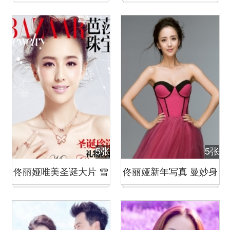
志封面
媚唯美
5张
5张
佟丽娅唯美圣诞大片 雪
佟丽娅新年写真 曼妙身
花飘逸清新梦幻
姿