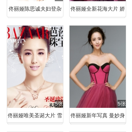
佟丽娅陈思诚夫妇登杂
佟丽娅全新花海大片 娇
志封面
媚唯美
5张
5张
佟丽娅唯美圣诞大片 雪
佟丽娅新年写真 曼妙身
花飘逸清新梦幻
姿