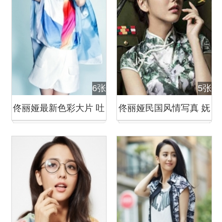
6张
5张
佟丽娅最新色彩大片 吐
佟丽娅民国风情写真 妩
舌卖萌娇俏可人
媚动人