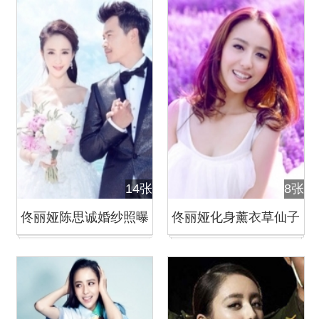
14张
8张
佟丽娅陈思诚婚纱照曝
佟丽娅化身薰衣草仙子
光
清新脱俗