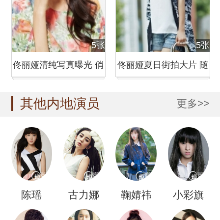
5张
5张
佟丽娅清纯写真曝光 俏
佟丽娅夏日街拍大片 随
皮卖萌
性穿搭引
其他内地演员
更多>>
陈瑶
古力娜
鞠婧祎
小彩旗