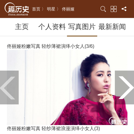
首页 〉
明星 〉
佟丽娅
主页
个人资料
写真图片
最新新闻
佟丽娅粉嫩写真 轻纱薄裙演绎小女人(3/6)
佟丽娅粉嫩写真 轻纱薄裙浪漫演绎小女人(3)