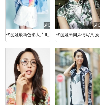
6张
5张
佟丽娅最新色彩大片 吐
佟丽娅民国风情写真 妩
舌卖萌娇俏可人
媚动人