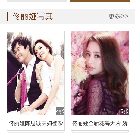
佟丽娅写真
更多>>
4张
5张
佟丽娅陈思诚夫妇登杂
佟丽娅全新花海大片 娇