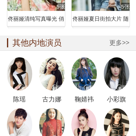
5张
5张
佟丽娅清纯写真曝光 俏
佟丽娅夏日街拍大片 随
皮卖萌
性穿搭引
其他内地演员
更多>>
陈瑶
古力娜
鞠婧祎
小彩旗
扎