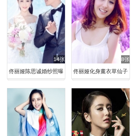
14张
8张
佟丽娅陈思诚婚纱照曝
佟丽娅化身薰衣草仙子
光
清新脱俗