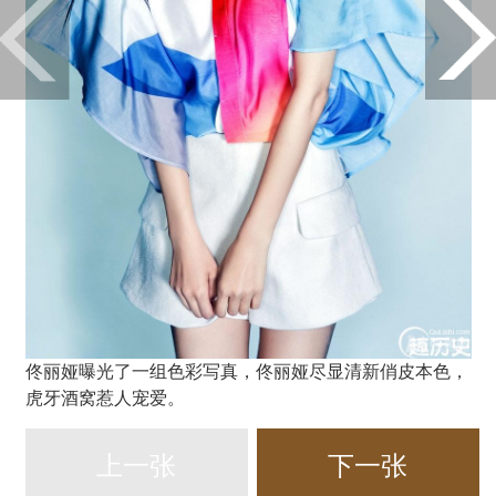
佟丽娅曝光了一组色彩写真，佟丽娅尽显清新俏皮本色，
虎牙酒窝惹人宠爱。
上一张
下一张