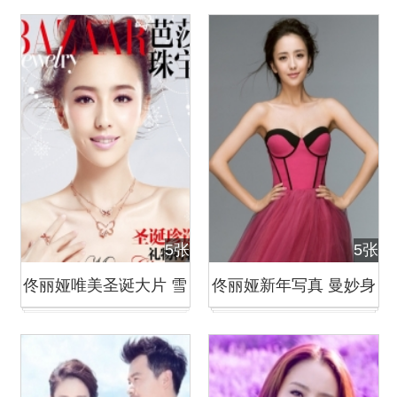
志封面
媚唯美
5张
5张
佟丽娅唯美圣诞大片 雪
佟丽娅新年写真 曼妙身
花飘逸清新梦幻
姿