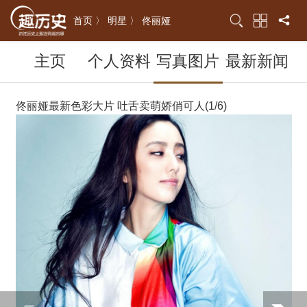
首页 〉
明星 〉
佟丽娅
主页
个人资料
写真图片
最新新闻
佟丽娅最新色彩大片 吐舌卖萌娇俏可人(1/6)