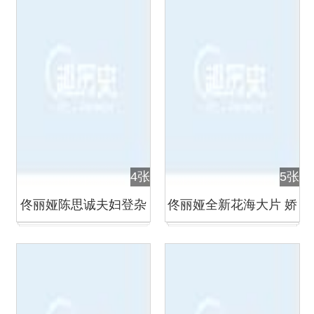
4张
5张
佟丽娅陈思诚夫妇登杂
佟丽娅全新花海大片 娇
志封面
媚唯美