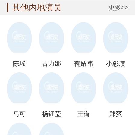
其他内地演员
更多>>
陈瑶
古力娜
鞠婧祎
小彩旗
扎
马可
杨钰莹
王嵛
郑爽