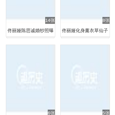
14张
8张
佟丽娅陈思诚婚纱照曝
佟丽娅化身薰衣草仙子
光
清新脱俗
6张
5张