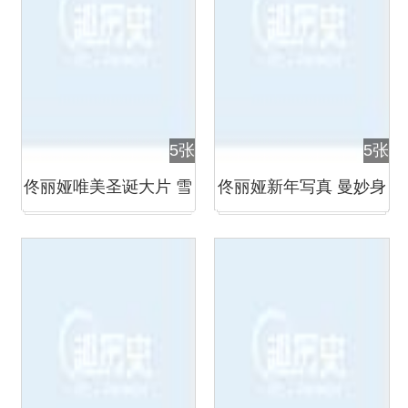
5张
5张
佟丽娅唯美圣诞大片 雪
佟丽娅新年写真 曼妙身
花飘逸清新梦幻
姿