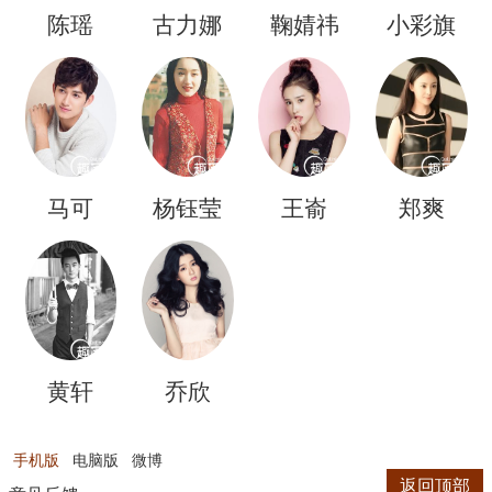
陈瑶
古力娜
鞠婧祎
小彩旗
扎
马可
杨钰莹
王嵛
郑爽
黄轩
乔欣
手机版
电脑版
微博
返回顶部