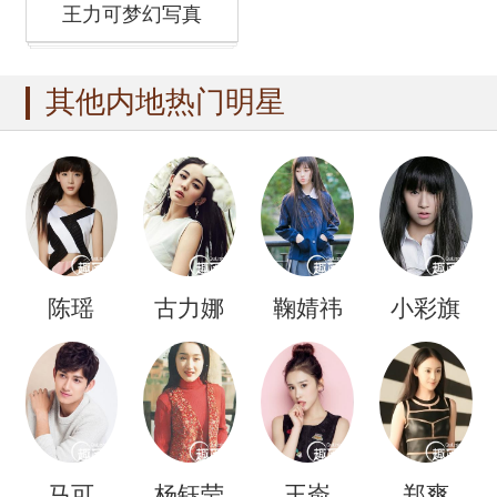
王力可梦幻写真
其他内地热门明星
陈瑶
古力娜
鞠婧祎
小彩旗
扎
马可
杨钰莹
王嵛
郑爽