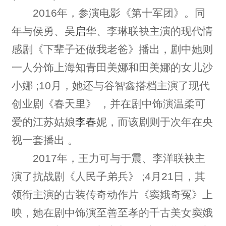
2016年，参演电影《第十军团》。同
年与侯勇、吴
启
华、李琳联袂主演的现代情
感剧《下辈子还做我老爸》播出，剧中她则
一人分饰上海知青田美娜和田美娜的女儿沙
小娜 ;10月，她还与谷智鑫搭档主演了现代
创业剧《春天里》 ，并在剧中饰演温柔可
爱的江苏姑娘
李春
妮，而该剧则于次年在央
视一套播出 。
2017年，王力可与于震、李洋联袂主
演了抗战剧《人民子弟兵》 ;4月21日，其
领衔主演的古装传奇动作片《窦娥奇冤》上
映，她在剧中饰演至善至孝的千古美女窦娥