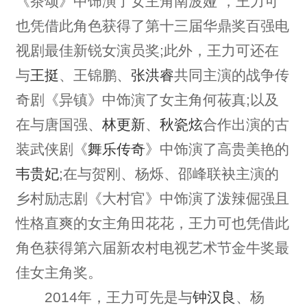
《茶颂》中饰演了女主角南波娅 ，王力可
也凭借此角色获得了第十三届华鼎奖百强电
视剧最佳新锐女演员奖;此外，王力可还在
与
王挺
、王锦鹏、
张洪睿
共同主演的战争传
奇剧《异镇》中饰演了女主角何莜真;以及
在与唐国强、
林更新
、
秋瓷炫
合作出演的古
装武侠剧《
舞乐传奇
》中饰演了高贵美艳的
韦贵妃
;在与贺刚、杨烁、邵峰联袂主演的
乡村励志剧《大村官》中饰演了泼辣倔强且
性格直爽的女主角田花花，王力可也凭借此
角色获得第六届新农村电视艺术节金牛奖最
佳女主角奖。
2014年，王力可先是与
钟汉良
、杨