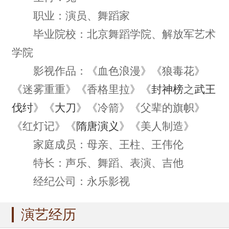
职业：演员、舞蹈家
毕业院校：北京舞蹈学院、解放军艺术
学院
影视作品：《血色浪漫》《狼毒花》
《迷雾重重》《香格里拉》《
封神榜
之
武王
伐纣
》《
大刀
》《冷箭》《父辈的旗帜》
《红灯记》《
隋唐演义
》《美人制造》
家庭成员：母亲、王柱、王伟伦
特长：声乐、舞蹈、表演、吉他
经纪公司：永乐影视
演艺经历