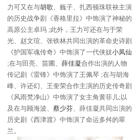
力可又在与
胡歌
、巍子、扎西顿珠联袂主演
的历史战争剧《香格里拉》中饰演了神秘的
高原公主卓玛 ;此外，王力可还在与于荣
光、赵文瑄、张铁林共同出演的革命史诗剧
《护国军魂传奇》中饰演了一代侠妓
小凤仙
;在与田亮、苗圃、
薛佳凝
合作出演的人物
传记剧《雷锋》中饰演了王佩琴 ;在与胡海
峰、许还幻、王奎荣合作主演的历史传奇剧
《风雨梵净山》中饰演了女主角黄菲儿;以
及在与顾海波、
蔡少芬
、薛佳凝共同出演的
历史剧《西津渡》中饰演了命运多舛的翠
兰。