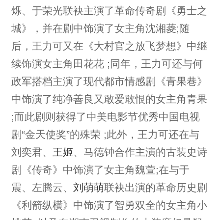
烁、于荣光联袂主演了革命传奇剧《勇士之
城》，并在剧中饰演了女主角沈湘菱;随
后，王力可又在《大村官之放飞梦想》中继
续饰演女主角田花花 ;同年，王力可还与何
政军搭档主演了现代都市情感剧《青果巷》
中饰演了纯净善良又敢爱敢恨的女主角青果
;而此剧则获得了中美电影节优秀中国电视
剧“金天使奖”的殊荣 ;此外，王力可还在与
刘奕君、
王姬
、马德钟合作主演的古装史诗
剧《传奇》中饰演了女主角魏萱;在与于
震、左腾云、
刘萌萌
联袂出演的革命历史剧
《利箭纵横》中饰演了智勇双全的女主角小