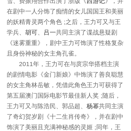
雪、费振翔合作出演了浙版《
西游记
》，并
在剧中一人分饰了痴情的女儿国国王和美丽
的妖精青灵两个角色 ;之后，王力可又与王
学兵、
胡可
、
吕一
共同主演了谍战悬疑剧
《迷雾重重》，剧中王力可饰演了性格复杂
且身份神秘的女主角孔雀。
2011年，王力可在与庹宗华搭档主演
的剧情电影《金门新娘》中饰演了善良聪慧
的女主角林岳敏，凭借此角色王力可获得了
第五届澳门国际电影节最佳新人奖 ;随后，
王力可又与陈浩民、郭品超、
杨幂
共同主演
了奇幻贺岁剧《十二生肖传奇》，并在剧中
饰演了美丽且充满神秘感的灵姬 ;同年，王