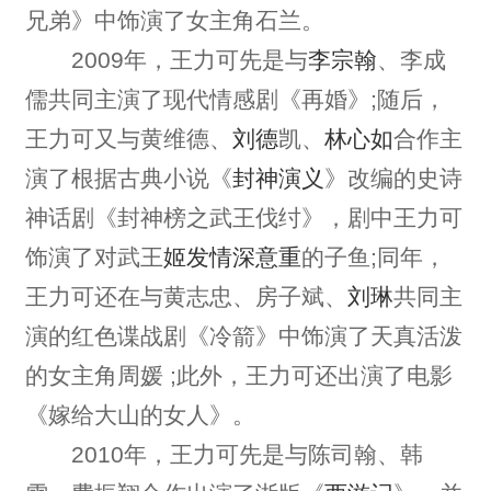
兄弟》中饰演了女主角石兰。
2009年，王力可先是与
李宗翰
、李成
儒共同主演了现代情感剧《再婚》;随后，
王力可又与黄维德、
刘德
凯、
林心如
合作主
演了根据古典小说《
封神演义
》改编的史诗
神话剧《封神榜之武王伐纣》，剧中王力可
饰演了对武王
姬发
情深意重
的子鱼;同年，
王力可还在与黄志忠、房子斌、
刘琳
共同主
演的红色谍战剧《冷箭》中饰演了天真活泼
的女主角周媛 ;此外，王力可还出演了电影
《嫁给大山的女人》。
2010年，王力可先是与陈司翰、韩