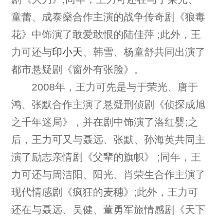
童蕾、成泰燊合作主演的战争传奇剧《狼毒
花》中饰演了敢爱敢恨的陆佳萍 ;此外，王
力可还与
印小天
、韩雪、杨童舒共同出演了
都市悬疑剧《窗外有张脸》。
2008年，王力可先是与于荣光、唐于
鸿、张默合作主演了悬疑刑侦剧《侦探成旭
之千年迷局》，并在剧中饰演了洛红婴;之
后，王力可又与聂远、张默、孙海英共同主
演了励志亲情剧《父辈的旗帜》 ;同年，王
力可还与周洁阳、阳光、肖荣生合作主演了
现代情感剧《疯狂的麦穗》;此外，王力可
还在与聂远、吴健、董勇军旅情感剧《天下