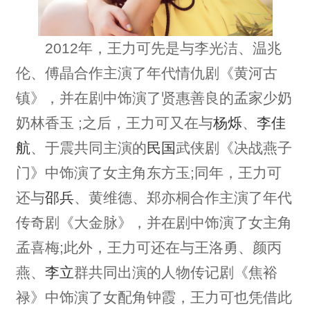
2012年，王力可先是与李光洁、温兆
伦、傅晶合作主演了年代情仇剧《黄河古
镇》，并在剧中饰演了贤惠善良的孟家少奶
奶林香玉 ;之后，王力可又在与
杨烁
、
李佳
航
、于震共同主演的
民国
武侠剧《决战燕子
门》中饰演了女主角东方玉;同年，王力可
还与
邵兵
、黄维德、郑亦桐合作主演了年代
传奇剧《大金脉》，并在剧中饰演了女主角
孟喜梅;此外，王力可还在与王洛勇、颜丙
燕、
李立
群共同出演的人物传记剧《焦裕
禄》中饰演了女配角钟霞，王力可也凭借此