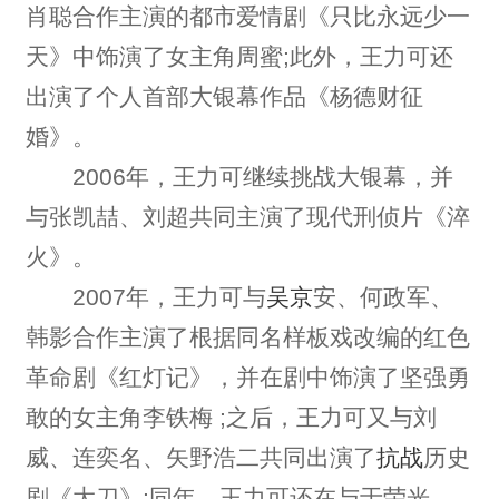
肖聪合作主演的都市爱情剧《只比永远少一
天》中饰演了女主角周蜜;此外，王力可还
出演了个人首部大银幕作品《杨德财征
婚》。
2006年，王力可继续挑战大银幕，并
与张凯喆、刘超共同主演了现代刑侦片《淬
火》。
2007年，王力可与
吴京
安、何政军、
韩影合作主演了根据同名样板戏改编的红色
革命剧《红灯记》，并在剧中饰演了坚强勇
敢的女主角李铁梅 ;之后，王力可又与刘
威、连奕名、矢野浩二共同出演了
抗战
历史
剧《大刀》;同年，王力可还在与于荣光、