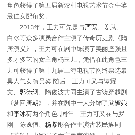
角色获得了第五届新农村电视艺术节金牛奖
最佳女配角奖。
2013年，王力可先是与
严宽
、姜武、
白冰等众多演员合作主演了传奇历史剧《隋
唐演义》，王力可在剧中饰演了美丽坚强且
多才多艺的女主角杨玉儿，凭借在此角色王
力可获得了第十九届上海电视节网络票选最
具人气女演员奖;随后，王力可又与谭耀
文、
郭德纲
、隋俊波共同主演了古装穿越剧
《梦回
唐朝
》，并在剧中一人分饰了
武媚娘
和
李冰
荷两个角色 ;同年，王力可又在与罗
刚、陈逸恒、
杨紫
彤合作主演古装民族剧