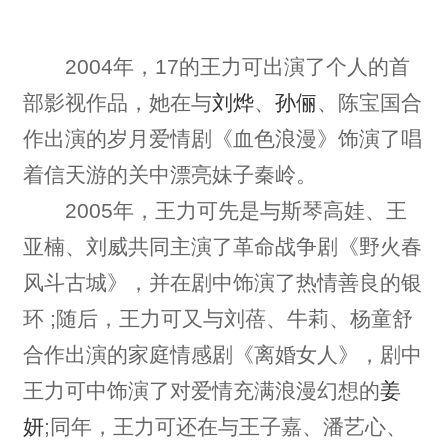
2004年，17的王力可出演了个人的首
部影视作品，她在与
刘烨
、
孙俪
、陈宝国合
作出演的岁月爱情剧《血色浪漫》饰演了唱
着信天游的关中漂亮妹子秦岭。
2005年，王力可先是与斯琴高娃、王
亚楠、刘威共同主演了革命战争剧《野火春
风斗古城》，并在剧中饰演了热情善良的银
环 ;随后，王力可又与刘蓓、牛莉、杨童舒
合作出演的家庭情感剧《离婚女人》，剧中
王力可中饰演了对爱情充满浪漫幻想的
姜
妍
;同年，王力可还在与王子嘉、潘艺心、