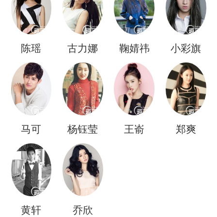
陈瑶
古力娜
鞠婧祎
小彩旗
扎
马可
杨钰莹
王嵛
郑爽
黄轩
乔欣