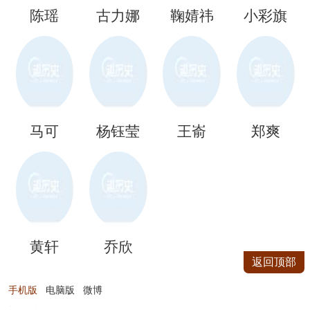
陈瑶
古力娜
鞠婧祎
小彩旗
扎
马可
杨钰莹
王嵛
郑爽
黄轩
乔欣
返回顶部
手机版
电脑版
微博