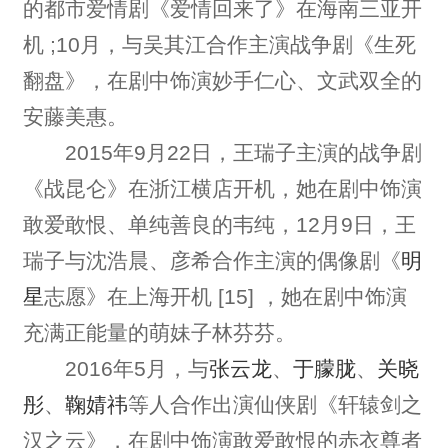
的都市爱情剧《爱情回来了》在海南三亚开
机 ;10月，与吴其江合作主演战争剧《生死
翻盘》，在剧中饰演妙手仁心、文武双全的
安藤美惠。
2015年9月22日，王瑞子主演的战争剧
《战昆仑》在浙江横店开机，她在剧中饰演
敢爱敢恨、单纯善良的韦纯，12月9日，王
瑞子与沈浩晨、彦希合作主演的偶像剧《
明
星
志愿》在上海开机 [15] ，她在剧中饰演
充满正能量的萌妹子林芬芬。
2016年5月，与
张云龙
、
于朦胧
、
关晓
彤
、
鞠婧祎
等人合作出演仙侠剧《轩辕剑之
汉之云》，在剧中饰演敢爱敢恨的赤衣尊者