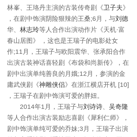
林峯、王珞丹主演的古装传奇剧《
卫子夫
》
，在剧中饰演阴险狠辣的王桑;6月，与
刘德
华、
林志玲
等人合作出演动作片《天机·富
春山居图》 ，这也是王瑞子的电影处女
作;11月，王瑞子与欧阳震华、张承阳合作
出演古装神话喜轻剧《布袋和尚新传》，在
剧中出演单纯善良的月娥;12月，参演的金
庸武侠剧《
神雕侠侣
》在浙江横店开机 [10]
，王瑞子在剧中饰演可爱的胖妞。
2014年1月，王瑞子与
刘诗诗
、
吴奇隆
等人合作出演古装励志喜剧《犀利仁师》，
剧中饰演单纯可爱的乔妹;3月，王瑞子出演