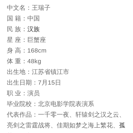
中文名：王瑞子
国 籍：中国
民 族：
汉族
星 座：巨蟹座
身 高：168cm
体 重：48kg
出生地：江苏省镇江市
出生日期：7月15日
职 业：演员
毕业院校：北京电影学院表演系
代表作品：一千零一夜、轩辕剑之汉之云、
亮剑之雷霆战将、佳期如梦之海上繁花、
孤