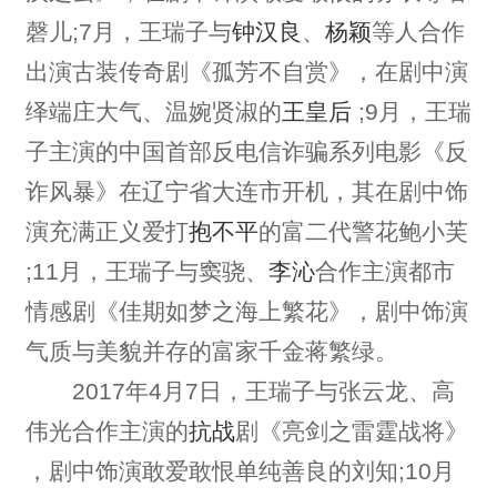
磬儿;7月，王瑞子与
钟汉良
、
杨颖
等人合作
出演古装传奇剧《孤芳不自赏》，在剧中演
绎端庄大气、温婉贤淑的
王皇后
;9月，王瑞
子主演的中国首部反电信诈骗系列电影《反
诈风暴》在辽宁省大连市开机，其在剧中饰
演充满正义爱打
抱不平
的富二代警花鲍小芙
;11月，王瑞子与窦骁、
李沁
合作主演都市
情感剧《佳期如梦之海上繁花》，剧中饰演
气质与美貌并存的富家千金蒋繁绿。
2017年4月7日，王瑞子与张云龙、高
伟光合作主演的
抗战
剧《亮剑之雷霆战将》
，剧中饰演敢爱敢恨单纯善良的刘知;10月