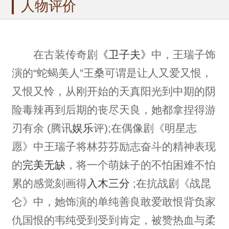
人物评价
在古装传奇剧
《卫子夫》
中，王瑞子饰
演的“蛇蝎美人”王桑可谓是让人又爱又恨，
又恨又怜，从刚开始的天真阳光到中期的阴
险毒辣再到后期的丧尽天良，她都拿捏得游
刃有余 (腾讯
娱乐
评);在偶像剧《明星志
愿》中王瑞子将林芬芬励志奋斗的精神表现
的
完美无缺
，将一个萌妹子的不怕困难不怕
累的感觉刻画得
入木三分
;在抗战剧《战昆
仑》中，她饰演的单纯善良敢爱敢恨背负家
仇国恨的韦纯受到受到肯定，被赞热血与柔