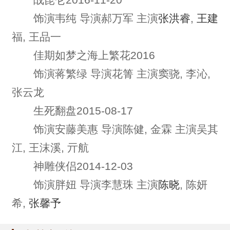
饰演韦纯 导演郝万军 主演
张洪睿
,
王建
福, 王品一
佳期如梦之海上繁花2016
饰演蒋繁绿 导演花箐 主演窦骁, 李沁,
张云龙
生死翻盘2015-08-17
饰演安藤美惠 导演陈健, 金霖 主演吴其
江, 王沫溪, 亓航
神雕侠侣2014-12-03
饰演胖妞 导演李慧珠 主演
陈晓
, 陈妍
希,
张馨予