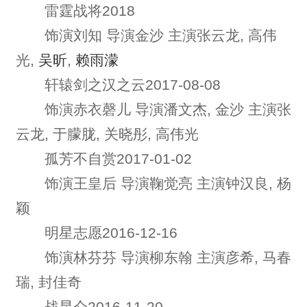
雷霆战将2018
饰演刘知 导演金沙 主演张云龙, 高伟
光,
吴昕
,
赖雨濛
轩辕剑之汉之云2017-08-08
饰演赤衣磬儿 导演潘文杰, 金沙 主演张
云龙, 于朦胧, 关晓彤, 高伟光
孤芳不自赏2017-01-02
饰演王皇后 导演鞠觉亮 主演钟汉良, 杨
颖
明星志愿2016-12-16
饰演林芬芬 导演柳东翰 主演彦希, 马春
瑞, 封佳奇
战昆仑2016-11-20