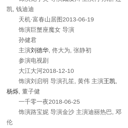
凯, 钱迪迪
天机·富春山居图2013-06-19
饰演巨蟹座魔女 导演
孙健君
主演
刘德华
, 佟大为, 张静初
参演电视剧
大江大河2018-12-10
饰演刘启明 导演孔笙, 黄伟 主演
王凯
,
杨烁
, 董子健
一千零一夜2018-06-25
饰演路宝妮 导演金沙 主演迪丽热巴, 邓
伦