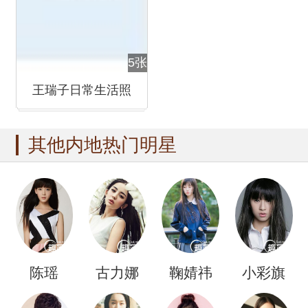
5张
王瑞子日常生活照
其他内地热门明星
陈瑶
古力娜
鞠婧祎
小彩旗