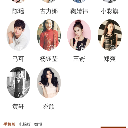
陈瑶
古力娜
鞠婧祎
小彩旗
扎
马可
杨钰莹
王嵛
郑爽
黄轩
乔欣
手机版
电脑版
微博