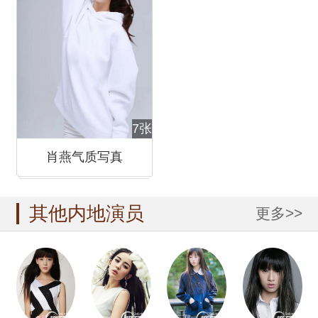
7张
肖燕气质写真
其他内地演员
更多>>