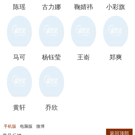
陈瑶
古力娜
鞠婧祎
小彩旗
扎
马可
杨钰莹
王嵛
郑爽
黄轩
乔欣
手机版
电脑版
微博
返回顶部