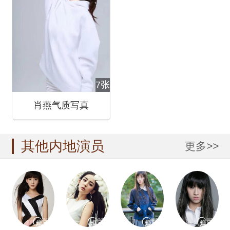
7张
肖燕气质写真
其他内地演员
更多>>