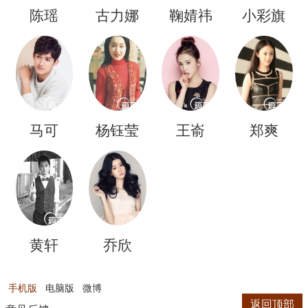
陈瑶
古力娜
鞠婧祎
小彩旗
扎
马可
杨钰莹
王嵛
郑爽
黄轩
乔欣
手机版
电脑版
微博
返回顶部