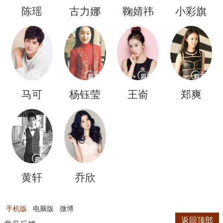
陈瑶
古力娜
鞠婧祎
小彩旗
扎
马可
杨钰莹
王嵛
郑爽
黄轩
乔欣
手机版
电脑版
微博
返回顶部