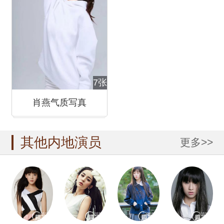
7张
肖燕气质写真
其他内地演员
更多>>