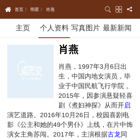
首页 〉
明星 〉
肖燕
主页
个人资料
写真图片
最新新闻
肖燕
肖燕，1997年3月6日出
生，中国内地女演员，毕
业于中国民航飞行学院 。
2015年，因参演悬疑轻喜
剧《煮妇神探》从而开
启
演艺道路。2016年10月26日，校园喜剧电
影《公主和她的49个男仆》上线，在片中饰
演女主角苏闯。2017年，主演根据
古龙
同