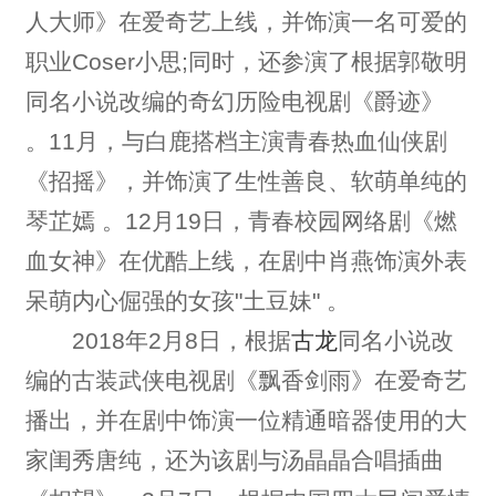
人大师》在爱奇艺上线，并饰演一名可爱的
职业Coser小思;同时，还参演了根据郭敬明
同名小说改编的奇幻历险电视剧《爵迹》
。11月，与白鹿搭档主演青春热血仙侠剧
《招摇》，并饰演了生性善良、软萌单纯的
琴芷嫣 。12月19日，青春校园网络剧《燃
血女神》在优酷上线，在剧中肖燕饰演外表
呆萌内心倔强的女孩"土豆妹" 。
2018年2月8日，根据
古龙
同名小说改
编的古装武侠电视剧《飘香剑雨》在爱奇艺
播出，并在剧中饰演一位精通暗器使用的大
家闺秀唐纯，还为该剧与汤晶晶合唱插曲