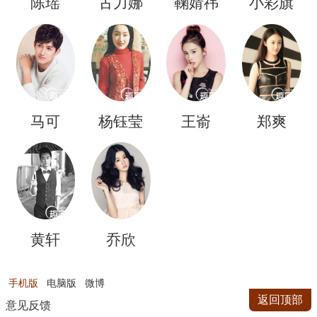
陈瑶
古力娜
鞠婧祎
小彩旗
扎
马可
杨钰莹
王嵛
郑爽
黄轩
乔欣
手机版
电脑版
微博
返回顶部
意见反馈