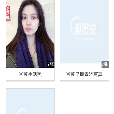
7张
7张
肖茵生活照
肖茵早期青涩写真