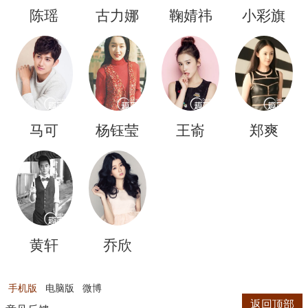
陈瑶
古力娜
鞠婧祎
小彩旗
扎
马可
杨钰莹
王嵛
郑爽
黄轩
乔欣
手机版
电脑版
微博
返回顶部