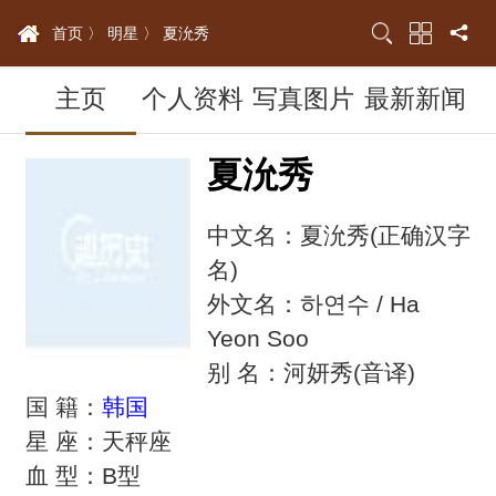
首页 〉
明星 〉
夏沇秀
主页
个人资料
写真图片
最新新闻
夏沇秀
中文名：夏沇秀(正确汉字
名)
外文名：하연수 / Ha
Yeon Soo
别 名：河妍秀(音译)
国 籍：
韩国
星 座：天秤座
血 型：B型