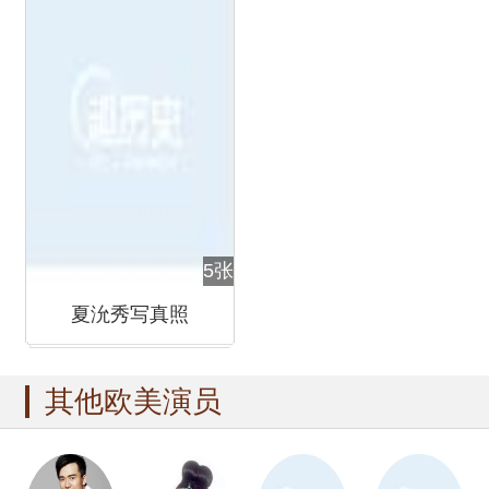
5张
夏沇秀写真照
其他欧美演员