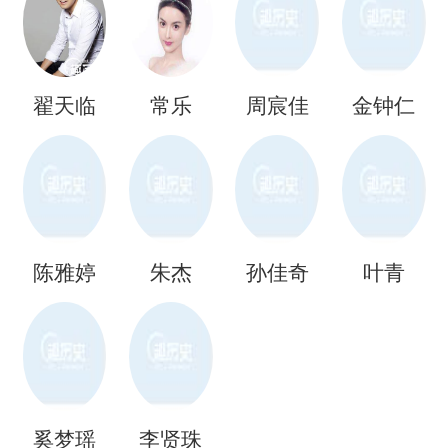
翟天临
常乐
周宸佳
金钟仁
陈雅婷
朱杰
孙佳奇
叶青
奚梦瑶
李贤珠