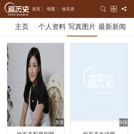
首页 〉
明星 〉
徐百卉
主页
个人资料
写真图片
最新新闻
5张
5张