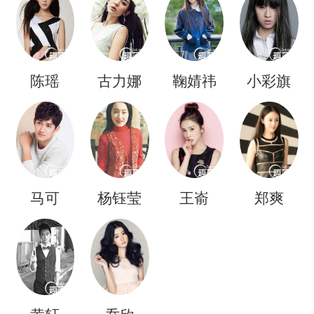
陈瑶
古力娜
鞠婧祎
小彩旗
扎
马可
杨钰莹
王嵛
郑爽