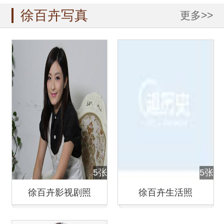
徐百卉写真
更多>>
5张
5张
徐百卉影视剧照
徐百卉生活照