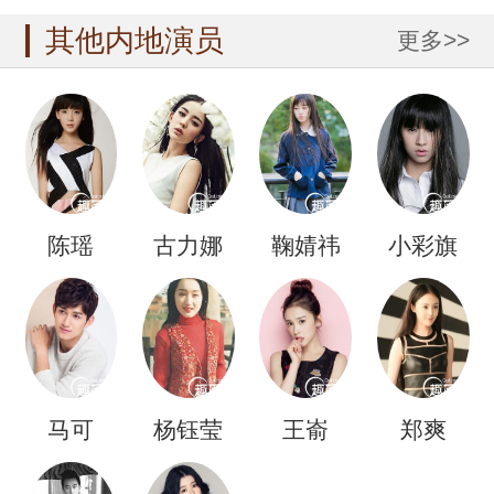
其他内地演员
更多>>
陈瑶
古力娜
鞠婧祎
小彩旗
扎
马可
杨钰莹
王嵛
郑爽