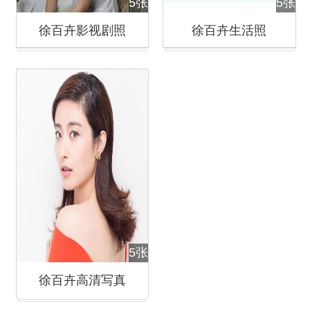
5张
5张
徐百卉影视剧照
徐百卉生活照
5张
徐百卉高清写真