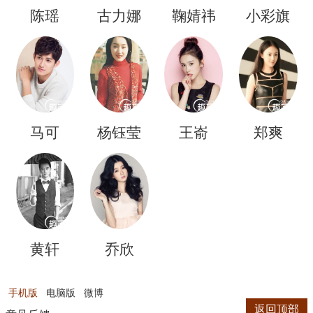
陈瑶
古力娜
鞠婧祎
小彩旗
扎
马可
杨钰莹
王嵛
郑爽
黄轩
乔欣
手机版
电脑版
微博
返回顶部