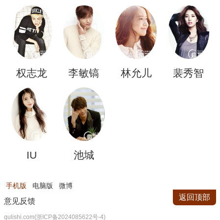
权志龙
李敏镐
林允儿
裴秀智
IU
池城
手机版
电脑版
微博
返回顶部
意见反馈
qulishi.com(浙ICP备2024085622号-4)