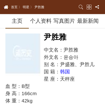
首页 〉
明星 〉
尹胜雅
主页
个人资料
写真图片
最新新闻
尹胜雅
中文名：尹胜雅
外文名：윤승아
别 名：尹盛雅、尹胜儿
国 籍：
韩国
星 座：天秤座
血 型：B型
身 高：166cm
体 重：42kg