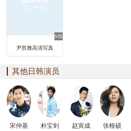
5张
尹胜雅高清写真
其他日韩演员
宋仲基
朴宝剑
赵寅成
张根硕