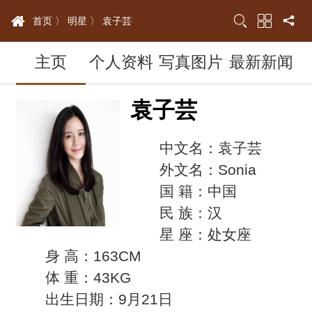
首页 〉
明星 〉
袁子芸
主页
个人资料
写真图片
最新新闻
袁子芸
中文名：袁子芸
外文名：Sonia
国 籍：中国
民 族：汉
星 座：处女座
身 高：163CM
体 重：43KG
出生日期：9月21日