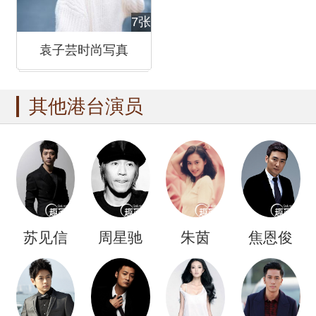
7张
袁子芸时尚写真
其他港台演员
苏见信
周星驰
朱茵
焦恩俊