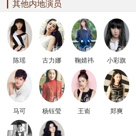
其他内地演员
陈瑶
古力娜
鞠婧祎
小彩旗
扎
马可
杨钰莹
王嵛
郑爽