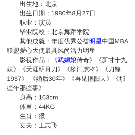
出生地：北京
出生日期：1980年8月27日
职业：演员
毕业院校：北京舞蹈学院
其他成就：年度优秀公益
明星
中国MBA
联盟爱心大使最具风尚活力明星
影视作品：《
武媚娘
传奇》《新甘十九
妹》《天涯明月刀》《杨门虎将》《刀锋
1937》 《婚后30年》《再见艳阳天》《那
些年那些事》
身高：163cm
体重：44KG
生肖：猴
丈夫：王志飞