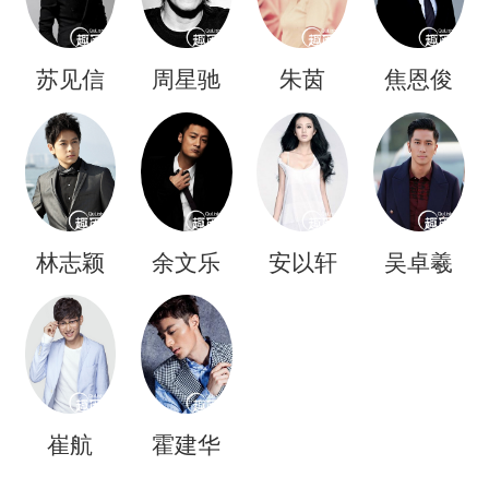
苏见信
周星驰
朱茵
焦恩俊
林志颖
余文乐
安以轩
吴卓羲
崔航
霍建华