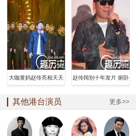
5张
8张
大咖黄妈赵传亮相天天
赵传阔别十年发片 俯卧
向上组图
撑大秀好体力
其他港台演员
更多>>