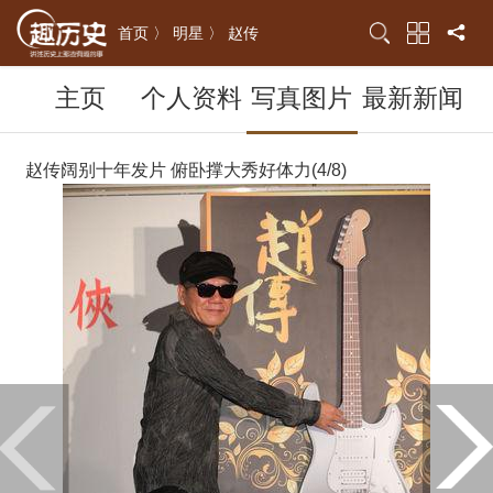
首页 〉
明星 〉
赵传
主页
个人资料
写真图片
最新新闻
赵传阔别十年发片 俯卧撑大秀好体力(4/8)