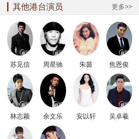
其他港台演员
更多>>
苏见信
周星驰
朱茵
焦恩俊
林志颖
余文乐
安以轩
吴卓羲