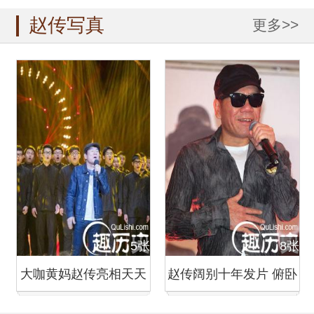
赵传写真
更多>>
5张
8张
大咖黄妈赵传亮相天天
赵传阔别十年发片 俯卧
向上组图
撑大秀好体力