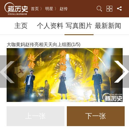
首页 〉
明星 〉
赵传
主页
个人资料
写真图片
最新新闻
大咖黄妈赵传亮相天天向上组图(1/5)
上一张
下一张