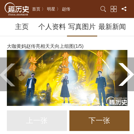
首页 〉
明星 〉
赵传
主页
个人资料
写真图片
最新新闻
大咖黄妈赵传亮相天天向上组图(1/5)
上一张
下一张