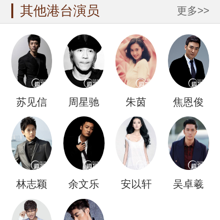
其他港台演员
更多>>
苏见信
周星驰
朱茵
焦恩俊
林志颖
余文乐
安以轩
吴卓羲