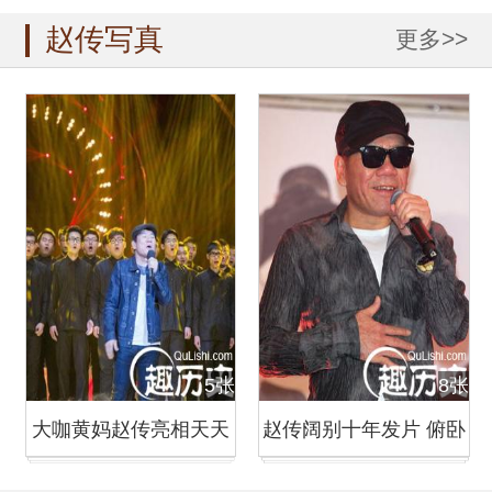
赵传写真
更多>>
5张
8张
大咖黄妈赵传亮相天天
赵传阔别十年发片 俯卧
向上组图
撑大秀好体力