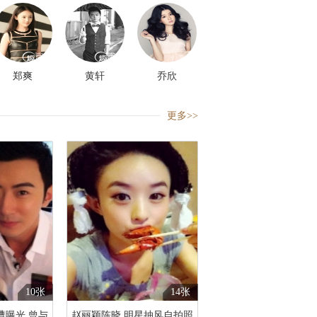
郑爽
黄轩
乔欣
更多>>
10张
14张
遭曝光 曾与
赵丽颖陈晓 明星抽风自拍照