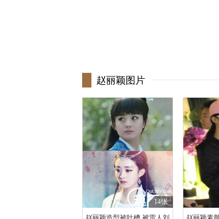
赵丽颖图片
14张
赵丽颖造型被吐槽 被雷人刘
赵丽颖素颜