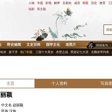
人物
-
专题
-
影视
-
解梦
-
百家姓
-
成语
-
明星
-
历史
-
教育
-
三
说剧
-
英文版
云
野史秘闻
文史百科
国学文化
老照片
诗词名句
尔哈赤
姜子牙
热门专题:
三国十大美女
赤壁之战
西游记七大圣
北魏皇帝列表
主页
个人资料
写真
赵丽颖
文名 赵丽颖
族 汉族