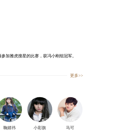
丽颖参加雅虎搜星的比赛，获冯小刚组冠军。
更多>>
鞠婧祎
小彩旗
马可