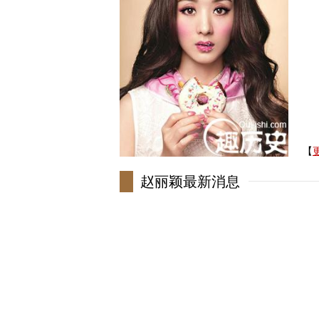
出
身
毕
国
出
体
职
赵
【
更
赵丽颖最新消息