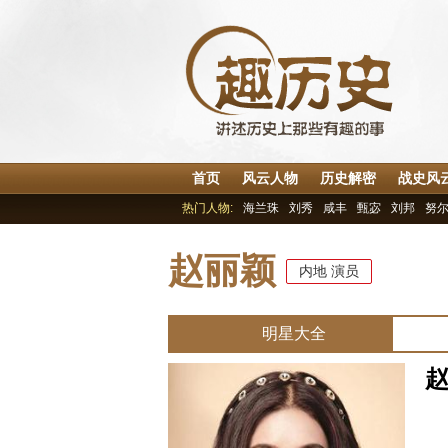
首页
风云人物
历史解密
战史风
热门人物:
海兰珠
刘秀
咸丰
甄宓
刘邦
努
赵丽颖
内地
演员
明星大全
中
民