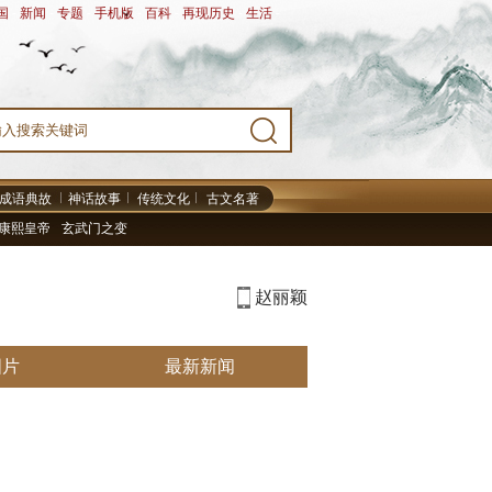
国
-
新闻
-
专题
-
手机版
-
百科
-
再现历史
-
生活
-
成语典故
神话故事
传统文化
古文名著
康熙皇帝
玄武门之变
赵丽颖
图片
最新新闻