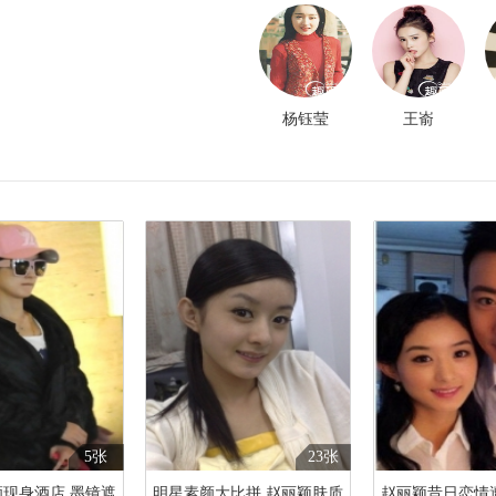
杨钰莹
王嵛
5张
23张
现身酒店 墨镜遮
明星素颜大比拼 赵丽颖肤质
赵丽颖昔日恋情